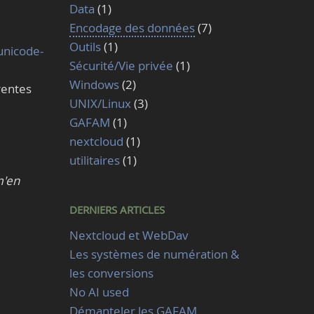
Data
(1)
Encodage des données
(7)
Outils
(1)
unicode-
Sécurité/Vie privée
(1)
Windows
(2)
rentes
UNIX/Linux
(3)
GAFAM
(1)
nextcloud
(1)
utilitaires
(1)
m'en
DERNIERS ARTICLES
Nextcloud et WebDav
Les systèmes de numération &
les conversions
No AI used
Démanteler les GAFAM