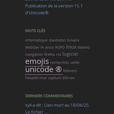
Publication de la version 15.1
d'Unicode®
MOTS CLÉS
informatique
mastodon
binaire
linux
WebDav
IA
anssi
RGPD
dataviz
logiciel
navigation
firefox
rss
emojis
recherches
veille
unicode ®
fedivers
hexadécimal
capture d'écran
DERNIERS COMMENTAIRES
syll a dit : Lien mort au 18/06/25
Le fichier ...