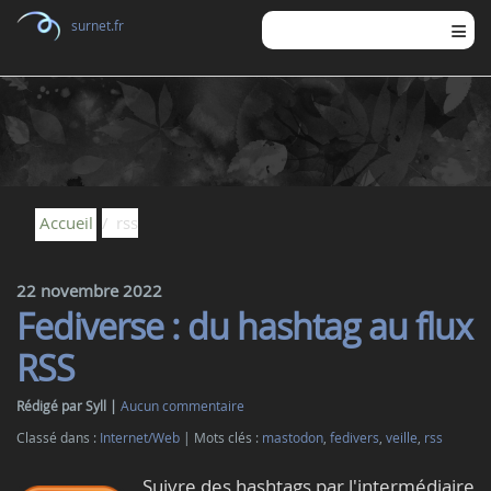
surnet.fr
Accueil
rss
22 novembre 2022
Fediverse : du hashtag au flux
RSS
Rédigé par Syll
Aucun commentaire
Classé dans :
Internet/Web
Mots clés :
mastodon
,
fedivers
,
veille
,
rss
Suivre des hashtags par l'intermédiaire