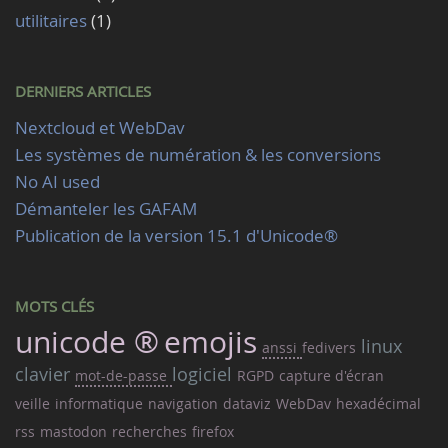
utilitaires
(1)
DERNIERS ARTICLES
Nextcloud et WebDav
Les systèmes de numération & les conversions
No AI used
Démanteler les GAFAM
Publication de la version 15.1 d'Unicode®
MOTS CLÉS
unicode ®
emojis
linux
anssi
fedivers
clavier
logiciel
mot-de-passe
RGPD
capture d'écran
veille
informatique
navigation
dataviz
WebDav
hexadécimal
rss
mastodon
recherches
firefox