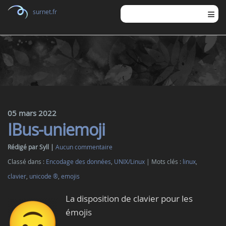
surnet.fr
05 mars 2022
IBus-uniemoji
Rédigé par Syll
Aucun commentaire
Classé dans :
Encodage des données
,
UNIX/Linux
Mots clés :
linux
,
clavier
,
unicode ®
,
emojis
La disposition de clavier pour les
émojis