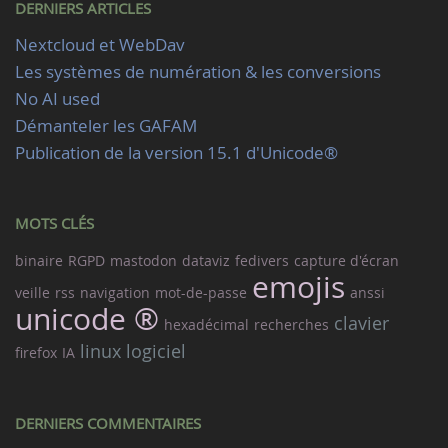
DERNIERS ARTICLES
Nextcloud et WebDav
Les systèmes de numération & les conversions
No AI used
Démanteler les GAFAM
Publication de la version 15.1 d'Unicode®
MOTS CLÉS
binaire
RGPD
mastodon
dataviz
fedivers
capture d'écran
emojis
veille
rss
navigation
mot-de-passe
anssi
unicode ®
clavier
hexadécimal
recherches
linux
logiciel
firefox
IA
DERNIERS COMMENTAIRES