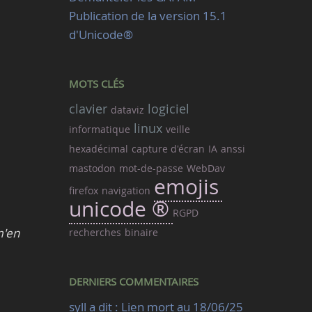
Publication de la version 15.1
d'Unicode®
MOTS CLÉS
clavier
logiciel
dataviz
linux
informatique
veille
hexadécimal
capture d'écran
IA
anssi
mastodon
mot-de-passe
WebDav
emojis
firefox
navigation
unicode ®
RGPD
m'en
recherches
binaire
DERNIERS COMMENTAIRES
syll a dit : Lien mort au 18/06/25