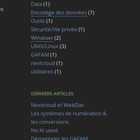
Data
(1)
es
Encodage des données
(7)
Outils
(1)
Sécurité/Vie privée
(1)
Windows
(2)
UNIX/Linux
(3)
GAFAM
(1)
nextcloud
(1)
utilitaires
(1)
DERNIERS ARTICLES
Nextcloud et WebDav
Les systèmes de numération &
les conversions
No AI used
Démanteler les GAFAM