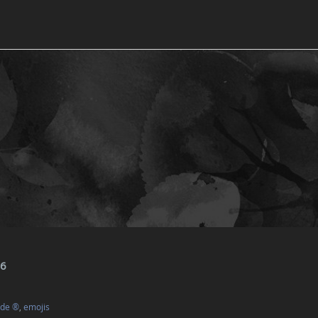
26
ode ®
,
emojis