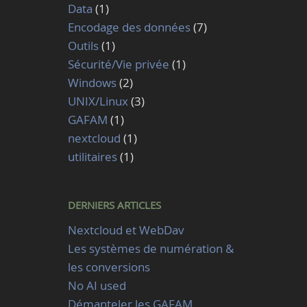
Data
(1)
Encodage des données
(7)
Outils
(1)
Sécurité/Vie privée
(1)
Windows
(2)
UNIX/Linux
(3)
GAFAM
(1)
nextcloud
(1)
utilitaires
(1)
DERNIERS ARTICLES
Nextcloud et WebDav
Les systèmes de numération &
les conversions
No AI used
Démanteler les GAFAM