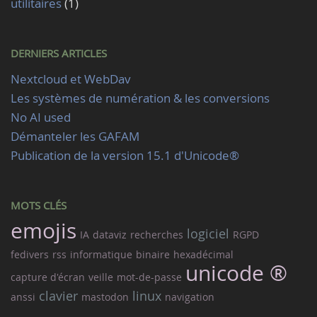
utilitaires
(1)
DERNIERS ARTICLES
Nextcloud et WebDav
Les systèmes de numération & les conversions
No AI used
Démanteler les GAFAM
Publication de la version 15.1 d'Unicode®
MOTS CLÉS
emojis
logiciel
IA
dataviz
recherches
RGPD
fedivers
rss
informatique
binaire
hexadécimal
unicode ®
capture d'écran
veille
mot-de-passe
clavier
linux
anssi
mastodon
navigation