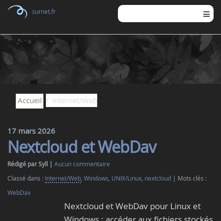
surnet.fr
Accueil
Internet/Web
17 mars 2026
Nextcloud et WebDav
Rédigé par Syll
Aucun commentaire
Classé dans :
Internet/Web
,
Windows
,
UNIX/Linux
,
nextcloud
Mots clés :
WebDav
Nextcloud et WebDav pour Linux et
Windows : accéder aux fichiers stockés