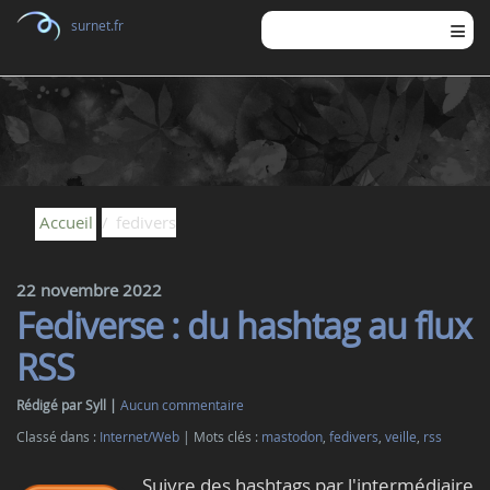
surnet.fr
Accueil
fedivers
22 novembre 2022
Fediverse : du hashtag au flux
RSS
Rédigé par Syll
Aucun commentaire
Classé dans :
Internet/Web
Mots clés :
mastodon
,
fedivers
,
veille
,
rss
Suivre des hashtags par l'intermédiaire