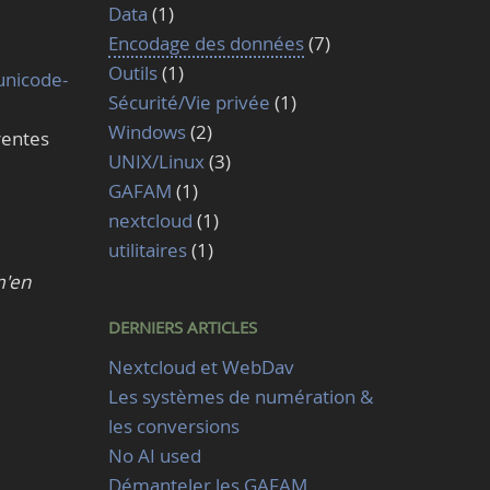
Data
(1)
Encodage des données
(7)
Outils
(1)
unicode-
Sécurité/Vie privée
(1)
Windows
(2)
rentes
UNIX/Linux
(3)
GAFAM
(1)
nextcloud
(1)
utilitaires
(1)
m'en
DERNIERS ARTICLES
Nextcloud et WebDav
Les systèmes de numération &
les conversions
No AI used
Démanteler les GAFAM