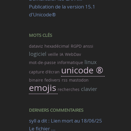
Publication de la version 15.1
d'Unicode®
MOTS CLÉS
dataviz
hexadécimal
RGPD
anssi
logiciel
veille
IA
WebDav
linux
mot-de-passe
informatique
unicode ®
capture d'écran
binaire
fedivers
rss
mastodon
emojis
clavier
recherches
DERNIERS COMMENTAIRES
syll a dit : Lien mort au 18/06/25
Le fichier ...