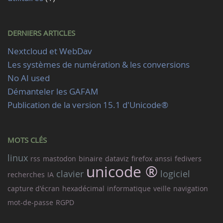
DERNIERS ARTICLES
Nextcloud et WebDav
Les systèmes de numération & les conversions
No AI used
Démanteler les GAFAM
Publication de la version 15.1 d'Unicode®
MOTS CLÉS
linux
rss
mastodon
binaire
dataviz
firefox
anssi
fedivers
unicode ®
clavier
logiciel
recherches
IA
capture d'écran
hexadécimal
informatique
veille
navigation
mot-de-passe
RGPD