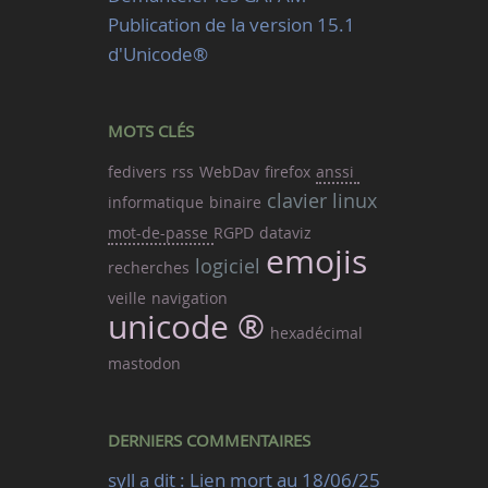
Publication de la version 15.1
d'Unicode®
MOTS CLÉS
fedivers
rss
WebDav
firefox
anssi
clavier
linux
informatique
binaire
mot-de-passe
RGPD
dataviz
emojis
logiciel
recherches
veille
navigation
unicode ®
hexadécimal
mastodon
DERNIERS COMMENTAIRES
syll a dit : Lien mort au 18/06/25