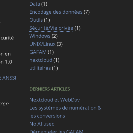
Data
(1)
Encodage des données
(7)
Outils
(1)
s
Sécurité/Vie privée
(1)
Windows
(2)
curité
UNIX/Linux
(3)
GAFAM
(1)
on en
nextcloud
(1)
on 1.0
utilitaires
(1)
 ANSSI
DERNIERS ARTICLES
Nextcloud et WebDav
m'en
Les systèmes de numération &
les conversions
No AI used
Démanteler les GAFAM